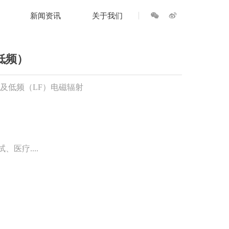
너
넇
新闻资讯
关于我们
넲
+低频）
射及低频（LF）电磁辐射
医疗....