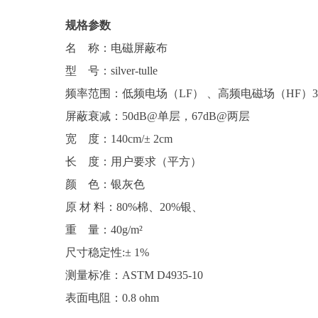
规格参数
名 称：电磁屏蔽布
型 号：silver-tulle
频率范围：低频电场（LF） 、高频电磁场（HF）30M
屏蔽衰减：50dB@单层，67dB@两层
宽 度：140cm/± 2cm
长 度：用户要求（平方）
颜 色：银灰色
原 材 料：80%棉、20%银、
重 量：40g/m²
尺寸稳定性:± 1%
测量标准：ASTM D4935-10
表面电阻：0.8 ohm