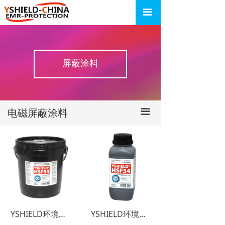
网站首页
HSF54屏蔽涂料
끀
屏蔽涂料
PRO54屏蔽涂料
屏蔽材料
MAX54屏蔽涂料
屏蔽涂料
电磁频谱监测
应用支持
电磁屏蔽涂料
끀
新闻资讯
关于我们
YSHIELD环境电磁辐射屏蔽涂料HSF54-5L
YSHIELD环境电磁辐射屏蔽涂料HSF54-1L